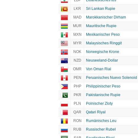
LBP
Libanesisches lbs
LKR
Sri Lankan Rupie
MAD
Marokkanischer Dirham
MUR
Mauritische Rupie
MXN
Mexikanischer Peso
MYR
Malaysisches Ringgit
NOK
Norwegische Krone
NZD
Neuseeland-Dollar
OMR
Von Oman Rial
PEN
Peruanisches Nuevo Solenoid
PHP
Philippinischer Peso
PKR
Pakistanische Rupie
PLN
Polnischer Zloty
QAR
Qatari Riyal
RON
Rumänisches Leu
RUB
Russischer Rubel