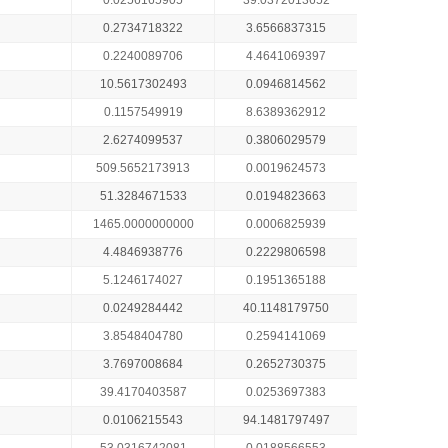
0.0256165905
39.0372013652
0.2734718322
3.6566837315
0.2240089706
4.4641069397
10.5617302493
0.0946814562
0.1157549919
8.6389362912
2.6274099537
0.3806029579
509.5652173913
0.0019624573
51.3284671533
0.0194823663
1465.0000000000
0.0006825939
4.4846938776
0.2229806598
5.1246174027
0.1951365188
0.0249284442
40.1148179750
3.8548404780
0.2594141069
3.7697008684
0.2652730375
39.4170403587
0.0253697383
0.0106215543
94.1481797497