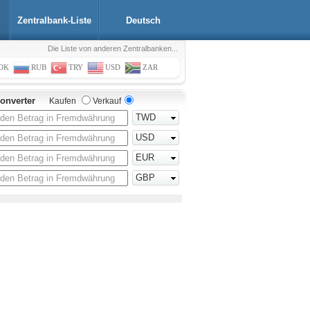
Zentralbank-Liste
Deutsch
Die Liste von anderen Zentralbanken...
OK
RUB
TRY
USD
ZAR
onverter
Kaufen
Verkauf
TWD
USD
EUR
GBP