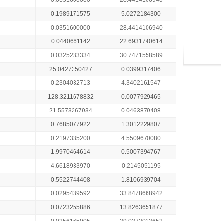
0.0351600000
28.4414106940
0.1989171575
5.0272184300
0.0351600000
28.4414106940
0.0440661142
22.6931740614
0.0325233334
30.7471558589
25.0427350427
0.0399317406
0.2304032713
4.3402161547
128.3211678832
0.0077929465
21.5573267934
0.0463879408
0.7685077922
1.3012229807
0.2197335200
4.5509670080
1.9970464614
0.5007394767
4.6618933970
0.2145051195
0.5522744408
1.8106939704
0.0295439592
33.8478668942
0.0723255886
13.8263651877