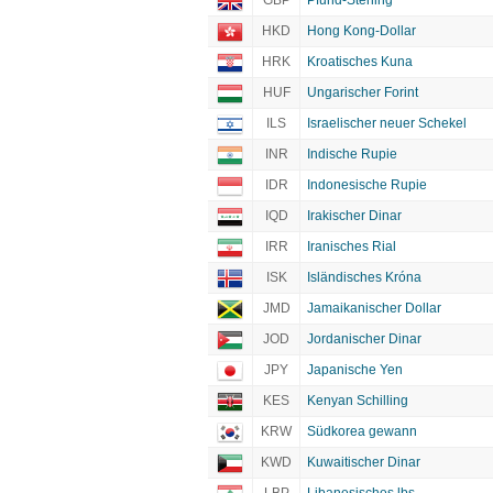
GBP
Pfund-Sterling
HKD
Hong Kong-Dollar
HRK
Kroatisches Kuna
HUF
Ungarischer Forint
ILS
Israelischer neuer Schekel
INR
Indische Rupie
IDR
Indonesische Rupie
IQD
Irakischer Dinar
IRR
Iranisches Rial
ISK
Isländisches Króna
JMD
Jamaikanischer Dollar
JOD
Jordanischer Dinar
JPY
Japanische Yen
KES
Kenyan Schilling
KRW
Südkorea gewann
KWD
Kuwaitischer Dinar