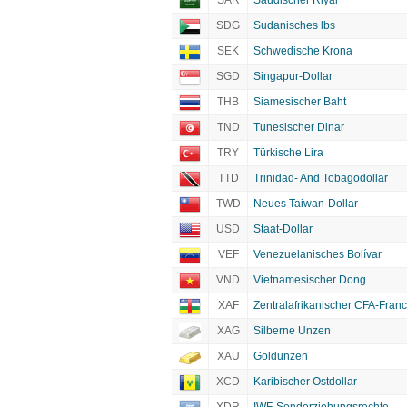
SAR
Saudischer Riyal
SDG
Sudanisches lbs
SEK
Schwedische Krona
SGD
Singapur-Dollar
THB
Siamesischer Baht
TND
Tunesischer Dinar
TRY
Türkische Lira
TTD
Trinidad- And Tobagodollar
TWD
Neues Taiwan-Dollar
USD
Staat-Dollar
VEF
Venezuelanisches Bolívar
VND
Vietnamesischer Dong
XAF
Zentralafrikanischer CFA-Franc
XAG
Silberne Unzen
XAU
Goldunzen
XCD
Karibischer Ostdollar