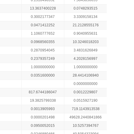
0.1318498352
7.5843856655
13.3637400228
0.0748293515
0.3002177347
3.3309158134
0.0471412252
21.2128555176
1.1060777652
0.9040955631
0.0968560355
10.3246018203
0.2870954045
3.4831626849
0.2379357249
4.2028156997
1.0000000000
1.0000000000
0.0351600000
28.4414106940
0.0000000000
817.6744186047
0.0012229807
19.3825799338
0.0515927190
0.0013905993
719.1143913538
0.0000201498
49628.2440841866
0.0950052015
10.5257394767