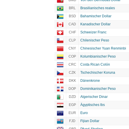
BMD
Von den Bermudas Dollar
BRL
Brasilianisches reales
BSD
Bahamischer Dollar
CAD
Kanadischer Dollar
CHF
Schweizer Franc
CLP
Chilenischer Peso
CNY
Chinesischer Yuan Renminbi
COP
Kolumbianischer Peso
CRC
Costa Rican Colón
CZK
Tschechischer Koruna
DKK
Dänenkrone
DOP
Dominikanischer Peso
DZD
Algerischer Dinar
EGP
Ägyptisches lbs
EUR
Euro
FJD
Fijian Dollar