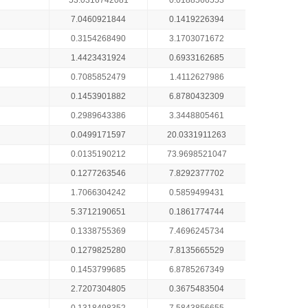
53.0316742081
0.0188566553
7.0460921844
0.1419226394
0.3154268490
3.1703071672
1.4423431924
0.6933162685
0.7085852479
1.4112627986
0.1453901882
6.8780432309
0.2989643386
3.3448805461
0.0499171597
20.0331911263
0.0135190212
73.9698521047
0.1277263546
7.8292377702
1.7066304242
0.5859499431
5.3712190651
0.1861774744
0.1338755369
7.4696245734
0.1279825280
7.8135665529
0.1453799685
6.8785267349
2.7207304805
0.3675483504