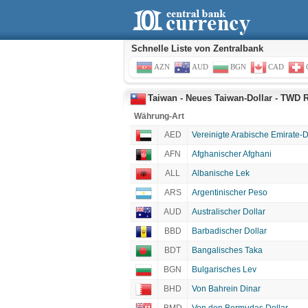
Schnelle Liste von Zentralbank
AZN
AUD
BGN
CAD
Taiwan - Neues Taiwan-Dollar - TWD R
Währung-Art
AED
Vereinigte Arabische Emirate-
AFN
Afghanischer Afghani
ALL
Albanische Lek
ARS
Argentinischer Peso
AUD
Australischer Dollar
BBD
Barbadischer Dollar
BDT
Bangalisches Taka
BGN
Bulgarisches Lev
BHD
Von Bahrein Dinar