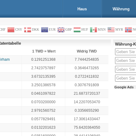
Haus
Währung
CHF
CNY
DKK
EUR
GBP
HUF
MXN
MYR
N
atentabelle
Währung-K
1 TWD = Wert
Widrig TWD
Dirham
0.1291251368
7.7444254835
2.7423757897
0.3646473265
3.6732135395
0.2722411832
3.2501386578
0.3076791809
Google Ads
0.0461097822
21.6873720137
0.0703200000
14.2207053470
2.9791560752
0.3356655290
0.0577829491
17.3061433447
0.0132201623
75.6420364050