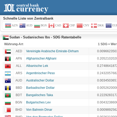
Schnelle Liste von Zentralbank
AZN
AUD
BGN
CAD
CHF
CNY
DKK
EU
Sudan - Sudanisches lbs - SDG Ratentabelle
Währung-Art
1 SDG = Wer
AED
Vereinigte Arabische Emirate-Dirham
0.009662350
AFN
Afghanischer Afghani
0.205210202
ALL
Albanische Lek
0.274864187
ARS
Argentinischer Peso
0.243205768
AUD
Australischer Dollar
0.003450365
BBD
Barbadischer Dollar
0.005262000
BDT
Bangalisches Taka
0.222928317
BGN
Bulgarisches Lev
0.004323860
BHD
Von Bahrein Dinar
0.000989256