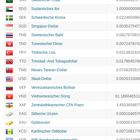
SAR
Saudischer Riyal
0.009866237
SDG
Sudanisches lbs
1.000000000
SEK
Schwedische Krona
0.022465098
SGD
Singapur-Dollar
0.003527547
THB
Siamesischer Baht
0.082767081
TND
Tunesischer Dinar
0.007247674
TRY
Türkische Lira
0.021483162
TTD
Trinidad- And Tobagodollar
0.017804576
TWD
Neues Taiwan-Dollar
0.074829351
USD
Staat-Dollar
0.002631000
VEF
Venezuelanisches Bolívar
VND
Vietnamesischer Dong
61.18604651
XAF
Zentralafrikanischer CFA-Franc
1.450385887
XAG
Silberne Unzen
0.000104057
XAU
Goldunzen
0.000001507
XCD
Karibischer Ostdollar
0.007109177