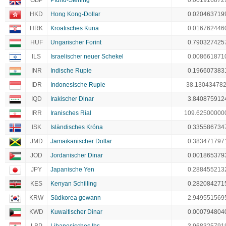
GBP
Pfund-Sterling
0.001916872
HKD
Hong Kong-Dollar
0.020463719
HRK
Kroatisches Kuna
0.016762446
HUF
Ungarischer Forint
0.790327425
ILS
Israelischer neuer Schekel
0.008661871
INR
Indische Rupie
0.196607383
IDR
Indonesische Rupie
38.13043478
IQD
Irakischer Dinar
3.840875912
IRR
Iranisches Rial
109.62500000
ISK
Isländisches Króna
0.335586734
JMD
Jamaikanischer Dollar
0.383471797
JOD
Jordanischer Dinar
0.001865379
JPY
Japanische Yen
0.288455213
KES
Kenyan Schilling
0.282084271
KRW
Südkorea gewann
2.949551569
KWD
Kuwaitischer Dinar
0.000794804