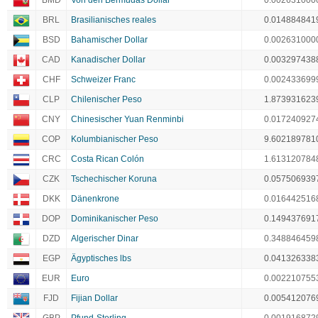
BMD
Von den Bermudas Dollar
0.002631000
BRL
Brasilianisches reales
0.014884841
BSD
Bahamischer Dollar
0.002631000
CAD
Kanadischer Dollar
0.003297438
CHF
Schweizer Franc
0.002433699
CLP
Chilenischer Peso
1.873931623
CNY
Chinesischer Yuan Renminbi
0.017240927
COP
Kolumbianischer Peso
9.602189781
CRC
Costa Rican Colón
1.613120784
CZK
Tschechischer Koruna
0.057506939
DKK
Dänenkrone
0.016442516
DOP
Dominikanischer Peso
0.149437691
DZD
Algerischer Dinar
0.348846459
EGP
Ägyptisches lbs
0.041326338
EUR
Euro
0.002210755
FJD
Fijian Dollar
0.005412076