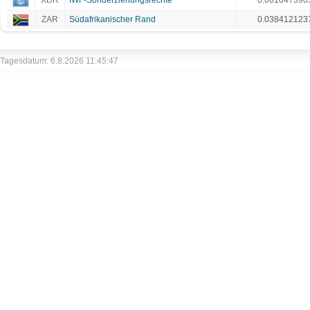
XDR
IWF-Sonderziehungsrechte
0.001847390
ZAR
Südafrikanischer Rand
0.038412123
Tagesdatum: 6.8.2026 11:45:47