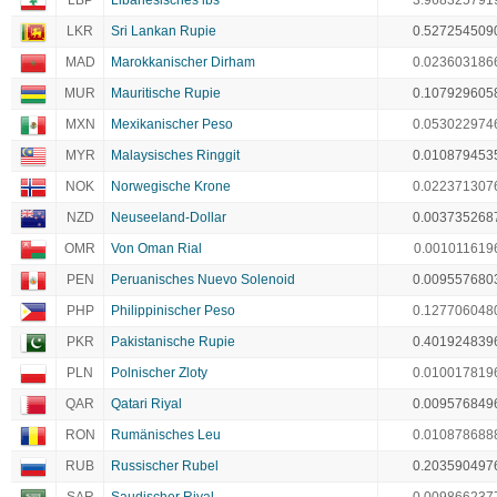
LBP
Libanesisches lbs
3.968325791
LKR
Sri Lankan Rupie
0.527254509
MAD
Marokkanischer Dirham
0.023603186
MUR
Mauritische Rupie
0.107929605
MXN
Mexikanischer Peso
0.053022974
MYR
Malaysisches Ringgit
0.010879453
NOK
Norwegische Krone
0.022371307
NZD
Neuseeland-Dollar
0.003735268
OMR
Von Oman Rial
0.001011619
PEN
Peruanisches Nuevo Solenoid
0.009557680
PHP
Philippinischer Peso
0.127706048
PKR
Pakistanische Rupie
0.401924839
PLN
Polnischer Zloty
0.010017819
QAR
Qatari Riyal
0.009576849
RON
Rumänisches Leu
0.010878688
RUB
Russischer Rubel
0.203590497