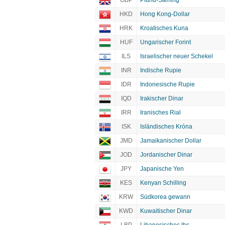
GBP
Pfund-Sterling
HKD
Hong Kong-Dollar
HRK
Kroatisches Kuna
HUF
Ungarischer Forint
ILS
Israelischer neuer Schekel
INR
Indische Rupie
IDR
Indonesische Rupie
IQD
Irakischer Dinar
IRR
Iranisches Rial
ISK
Isländisches Króna
JMD
Jamaikanischer Dollar
JOD
Jordanischer Dinar
JPY
Japanische Yen
KES
Kenyan Schilling
KRW
Südkorea gewann
KWD
Kuwaitischer Dinar