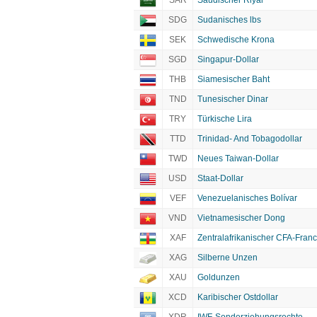
SAR
Saudischer Riyal
SDG
Sudanisches lbs
SEK
Schwedische Krona
SGD
Singapur-Dollar
THB
Siamesischer Baht
TND
Tunesischer Dinar
TRY
Türkische Lira
TTD
Trinidad- And Tobagodollar
TWD
Neues Taiwan-Dollar
USD
Staat-Dollar
VEF
Venezuelanisches Bolívar
VND
Vietnamesischer Dong
XAF
Zentralafrikanischer CFA-Franc
XAG
Silberne Unzen
XAU
Goldunzen
XCD
Karibischer Ostdollar