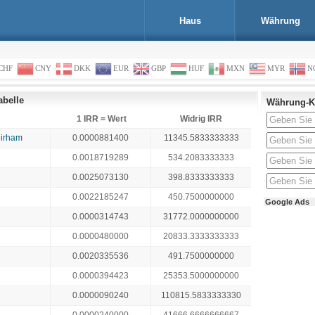
Haus
Währung
CHF
CNY
DKK
EUR
GBP
HUF
MXN
MYR
N
abelle
Währung-K
1 IRR = Wert
Widrig IRR
Dirham
0.0000881400
11345.5833333333
0.0018719289
534.2083333333
0.0025073130
398.8333333333
0.0022185247
450.7500000000
Google Ads
0.0000314743
31772.0000000000
0.0000480000
20833.3333333333
0.0020335536
491.7500000000
0.0000394423
25353.5000000000
0.0000090240
110815.5833333330