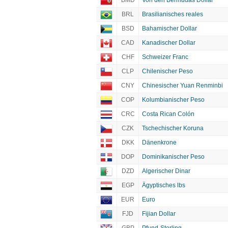
BMD
Von den Bermudas Dollar
BRL
Brasilianisches reales
BSD
Bahamischer Dollar
CAD
Kanadischer Dollar
CHF
Schweizer Franc
CLP
Chilenischer Peso
CNY
Chinesischer Yuan Renminbi
COP
Kolumbianischer Peso
CRC
Costa Rican Colón
CZK
Tschechischer Koruna
DKK
Dänenkrone
DOP
Dominikanischer Peso
DZD
Algerischer Dinar
EGP
Ägyptisches lbs
EUR
Euro
FJD
Fijian Dollar