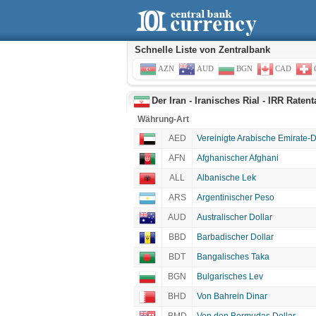
Schnelle Liste von Zentralbank
AZN
AUD
BGN
CAD
Der Iran - Iranisches Rial - IRR Ratent
Währung-Art
AED
Vereinigte Arabische Emirate-
AFN
Afghanischer Afghani
ALL
Albanische Lek
ARS
Argentinischer Peso
AUD
Australischer Dollar
BBD
Barbadischer Dollar
BDT
Bangalisches Taka
BGN
Bulgarisches Lev
BHD
Von Bahrein Dinar