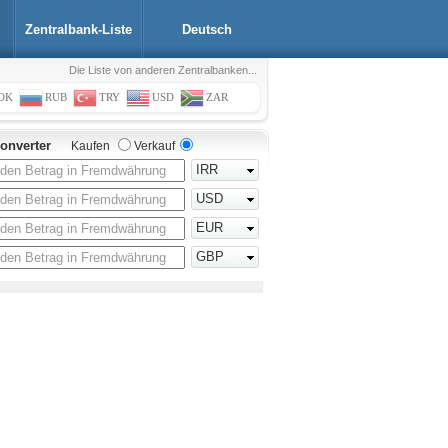
Zentralbank-Liste
Deutsch
Die Liste von anderen Zentralbanken...
OK
RUB
TRY
USD
ZAR
onverter
Kaufen
Verkauf
IRR
USD
EUR
GBP