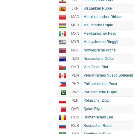
LBP
Libanesisches lbs
LKR
Sri Lankan Rupie
MAD
Marokkanischer Dirham
MUR
Mauritische Rupie
MXN
Mexikanischer Peso
MYR
Malaysisches Ringgit
NOK
Norwegische Krone
NZD
Neuseeland-Dollar
OMR
Von Oman Rial
PEN
Peruanisches Nuevo Solenoid
PHP
Philippinischer Peso
PKR
Pakistanische Rupie
PLN
Polnischer Zloty
QAR
Qatari Riyal
RON
Rumänisches Leu
RUB
Russischer Rubel