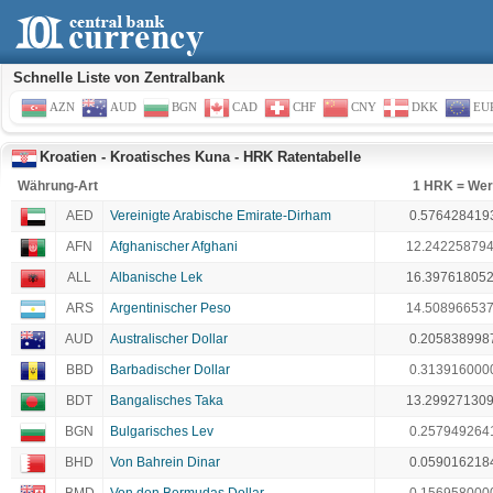
Schnelle Liste von Zentralbank
AZN
AUD
BGN
CAD
CHF
CNY
DKK
EU
Kroatien - Kroatisches Kuna - HRK Ratentabelle
Währung-Art
1 HRK = Wer
AED
Vereinigte Arabische Emirate-Dirham
0.576428419
AFN
Afghanischer Afghani
12.24225879
ALL
Albanische Lek
16.39761805
ARS
Argentinischer Peso
14.50896653
AUD
Australischer Dollar
0.205838998
BBD
Barbadischer Dollar
0.313916000
BDT
Bangalisches Taka
13.29927130
BGN
Bulgarisches Lev
0.257949264
BHD
Von Bahrein Dinar
0.059016218