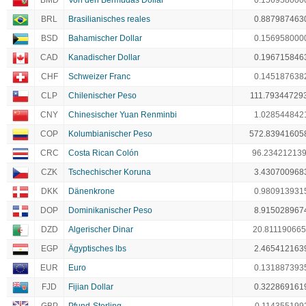
BMD
Von den Bermudas Dollar
0.156958000
BRL
Brasilianisches reales
0.887987463
BSD
Bahamischer Dollar
0.156958000
CAD
Kanadischer Dollar
0.196715846
CHF
Schweizer Franc
0.145187638
CLP
Chilenischer Peso
111.79344729
CNY
Chinesischer Yuan Renminbi
1.028544842
COP
Kolumbianischer Peso
572.83941605
CRC
Costa Rican Colón
96.23421213
CZK
Tschechischer Koruna
3.430700968
DKK
Dänenkrone
0.980913931
DOP
Dominikanischer Peso
8.915028967
DZD
Algerischer Dinar
20.811190665
EGP
Ägyptisches lbs
2.465412163
EUR
Euro
0.131887393
FJD
Fijian Dollar
0.322869161