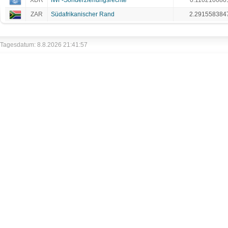
XDR
IWF-Sonderziehungsrechte
0.110210080
ZAR
Südafrikanischer Rand
2.291558384
Tagesdatum: 8.8.2026 21:41:57