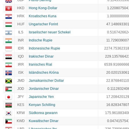
GBP
Pfund-Sterling
0.114355199
HKD
Hong Kong-Dollar
1.220807504
HRK
Kroatisches Kuna
1.000000000
HUF
Ungarischer Forint
47.14869330
ILS
Israelischer neuer Schekel
0.516742662
INR
Indische Rupie
11.72903900
IDR
Indonesische Rupie
2274.7536231
IQD
Irakischer Dinar
229.13576642
IRR
Iranisches Rial
6539.9166666
ISK
Isländisches Króna
20.02015306
JMD
Jamaikanischer Dollar
22.87684011
JOD
Jordanischer Dinar
0.111283240
JPY
Japanische Yen
17.20842012
KES
Kenyan Schilling
16.82834780
KRW
Südkorea gewann
175.96188340
KWD
Kuwaitischer Dinar
0.047415754