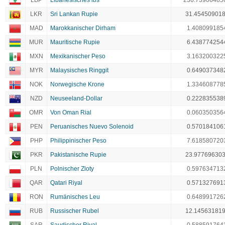
LBP
Libanesisches lbs
236.73906485
LKR
Sri Lankan Rupie
31.45450901
MAD
Marokkanischer Dirham
1.408099185
MUR
Mauritische Rupie
6.438774254
MXN
Mexikanischer Peso
3.163200322
MYR
Malaysisches Ringgit
0.649037348
NOK
Norwegische Krone
1.334608778
NZD
Neuseeland-Dollar
0.222835538
OMR
Von Oman Rial
0.060350356
PEN
Peruanisches Nuevo Solenoid
0.570184106
PHP
Philippinischer Peso
7.618580720
PKR
Pakistanische Rupie
23.97769630
PLN
Polnischer Zloty
0.597634713
QAR
Qatari Riyal
0.571327691
RON
Rumänisches Leu
0.648991726
RUB
Russischer Rubel
12.14563181