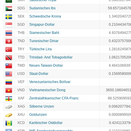
SAR
Saudischer Riyal
0.588591764
SDG
Sudanisches lbs
59.65716457
SEK
Schwedische Krona
1.340204072
SGD
Singapur-Dollar
0.210443470
THB
Siamesischer Baht
4.937649427
TND
Tunesischer Dinar
0.432375700
TRY
Türkische Lira
1.281624587
TTD
Trinidad- And Tobagodollar
1.062170520
TWD
Neues Taiwan-Dollar
4.464106939
USD
Staat-Dollar
0.156958000
VEF
Venezuelanisches Bolívar
VND
Vietnamesischer Dong
3650.1860465
XAF
Zentralafrikanischer CFA-Franc
86.52590959
XAG
Silberne Unzen
0.006207784
XAU
Goldunzen
0.000089950
XCD
Karibischer Ostdollar
0.424113379