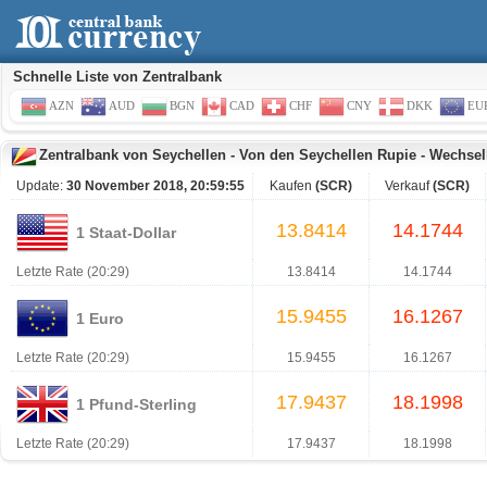
Schnelle Liste von Zentralbank
AZN
AUD
BGN
CAD
CHF
CNY
DKK
EU
Zentralbank von Seychellen
-
Von den Seychellen Rupie
-
Wechsel
Update:
30 November 2018, 20:59:55
Kaufen
(SCR)
Verkauf
(SCR)
13.8414
14.1744
1 Staat-Dollar
Letzte Rate (20:29)
13.8414
14.1744
15.9455
16.1267
1 Euro
Letzte Rate (20:29)
15.9455
16.1267
17.9437
18.1998
1 Pfund-Sterling
Letzte Rate (20:29)
17.9437
18.1998