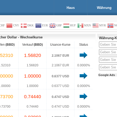
Haus
Währung
CHF
CNY
DKK
EUR
GBP
HUF
MXN
MYR
N
cher Dollar
-
Wechselkurse
Währung-K
fen
(BBD)
Verkauf
(BBD)
Usance-Kurse
Status
.52310
1.56820
2.1067 EUR
1.52310
1.56820
2.1067 EUR
0.0000%
.00000
1.00000
Google Ads
0.6377 USD
1.00000
1.00000
0.6377 USD
0.0000%
.73700
0.74440
0.4747 USD
0.73700
0.74440
0.4747 USD
0.0000%