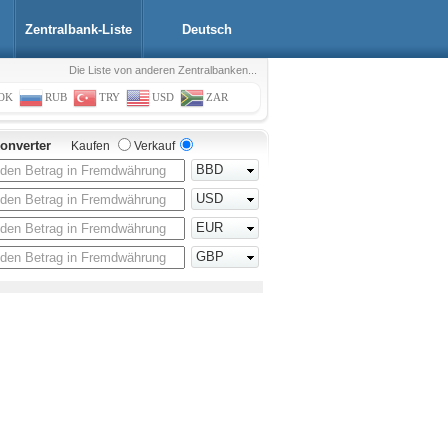
Zentralbank-Liste
Deutsch
Die Liste von anderen Zentralbanken...
OK
RUB
TRY
USD
ZAR
onverter
Kaufen
Verkauf
BBD
USD
EUR
GBP