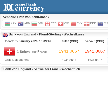
Schnelle Liste von Zentralbank
AZN
AUD
BGN
CAD
CHF
CNY
DKK
EU
Bank von England
-
Pfund-Sterling
-
Wechselkurse
Update:
05 January 2026, 10:09:46
Kaufen
(GBP)
Verkauf
(GBP)
1941.0667
1941.0667
1 Schweizer Franc
Letzte Rate (09:39)
1941.0667
1941.0667
Bank von England - Schweizer Franc - Wöchentlich