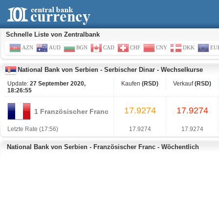
Schnelle Liste von Zentralbank
AZN
AUD
BGN
CAD
CHF
CNY
DKK
EU
National Bank von Serbien
-
Serbischer Dinar
-
Wechselkurse
Update:
27 September 2020,
Kaufen
(RSD)
Verkauf
(RSD)
18:26:55
17.9274
17.9274
1 Französischer Franc
Letzte Rate (17:56)
17.9274
17.9274
National Bank von Serbien - Französischer Franc - Wöchentlich