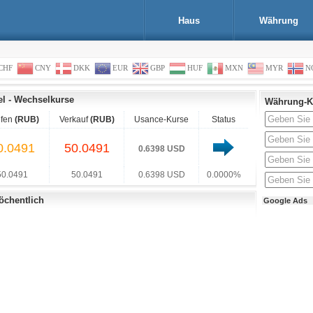
Haus
Währung
CHF
CNY
DKK
EUR
GBP
HUF
MXN
MYR
N
el
-
Wechselkurse
Währung-K
fen
(RUB)
Verkauf
(RUB)
Usance-Kurse
Status
0.0491
50.0491
0.6398 USD
50.0491
50.0491
0.6398 USD
0.0000%
öchentlich
Google Ads