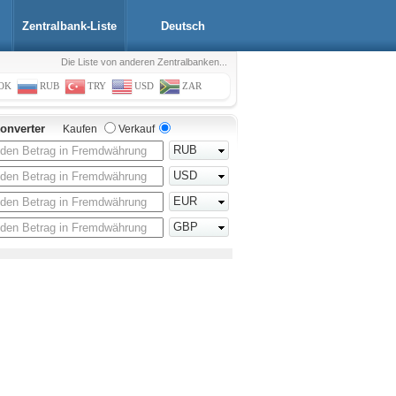
Zentralbank-Liste
Deutsch
Die Liste von anderen Zentralbanken...
OK
RUB
TRY
USD
ZAR
onverter
Kaufen
Verkauf
RUB
USD
EUR
GBP