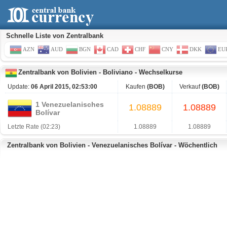
Schnelle Liste von Zentralbank
AZN
AUD
BGN
CAD
CHF
CNY
DKK
EU
Zentralbank von Bolivien
-
Boliviano
-
Wechselkurse
Update:
06 April 2015, 02:53:00
Kaufen
(BOB)
Verkauf
(BOB)
1 Venezuelanisches
1.08889
1.08889
Bolívar
Letzte Rate (02:23)
1.08889
1.08889
Zentralbank von Bolivien - Venezuelanisches Bolívar - Wöchentlich